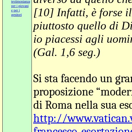
testimonianza
per i giovani
[10] Infatti, è forse
e per i
genitori
piuttosto quello di 
io piacessi agli uomin
(Gal. 1,6 seg.)
Si sta facendo un gra
proposizione “modern
di Roma nella sua es
http://www.vatican.
francesco_esortazion