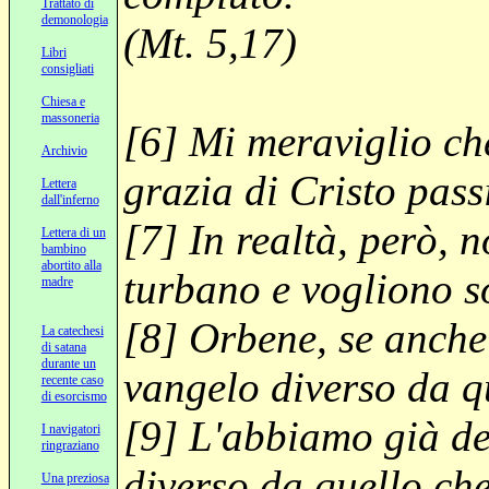
Trattato di
demonologia
(Mt. 5,17)
Libri
consigliati
Chiesa e
massoneria
[6] Mi meraviglio che
Archivio
grazia di Cristo pass
Lettera
dall'inferno
[7] In realtà, però, n
Lettera di un
bambino
abortito alla
turbano e vogliono so
madre
[8] Orbene, se anche 
La catechesi
di satana
durante un
vangelo diverso da q
recente caso
di esorcismo
[9] L'abbiamo già det
I navigatori
ringraziano
diverso da quello che
Una preziosa