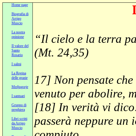
Home page
Biografia di
Arrigo
Muscio
La nostra
“Il cielo e la terra
opinione
Il valore del
(Mt. 24,35)
Santo
Rosario
I salmi
La Regina
17] Non pensate che i
delle grazie
Medjugorje
venuto per abolire, 
I santuari
[18] In verità vi dico
Gruppo di
preghiera
passerà neppure un io
Libri scritti
da Arrigo
Muscio
compiuto.