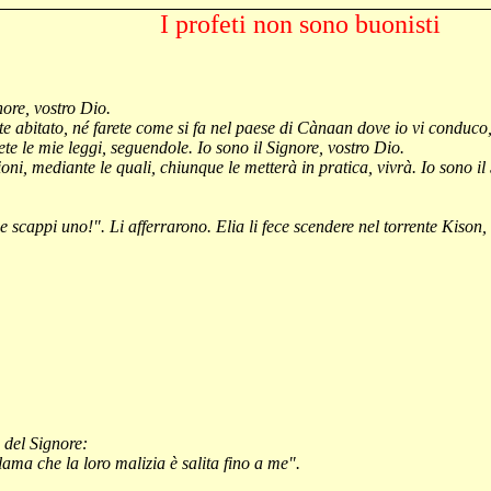
I profeti non sono
buonisti
gnore, vostro Dio.
e abitato, né farete come si fa nel paese di
Cànaan
dove io vi conduco, 
ete le mie leggi, seguendole. Io sono il Signore, vostro Dio.
oni, mediante le quali, chiunque le metterà in pratica, vivrà. Io sono il
e scappi uno!". Li afferrarono. Elia li fece scendere nel torrente
Kison
,
 del Signore:
lama che la loro malizia è salita fino a me".