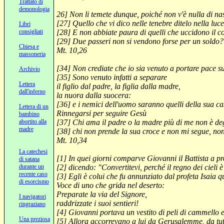
Trattato di
demonologia
26] Non li temete dunque, poiché non v'è nulla di na
[27
] Quello che vi dico nelle tenebre ditelo nella luce,
Libri
consigliati
[28
] E non abbiate paura di quelli che uccidono il co
[29
] Due passeri non si vendono forse per un sold
Chiesa e
Mt. 10,26
massoneria
[34
] Non crediate che io sia venuto a portare pace s
Archivio
[35
] Sono venuto infatti a separare
Lettera
il figlio dal padre, la figlia dalla madre,
dall'inferno
la nuora dalla suocera:
[36] e i nemici dell'uomo saranno quelli della sua ca
Lettera di un
Rinnegarsi per seguire Gesù
bambino
abortito alla
[37] Chi ama il padre o la madre più di me non è degn
madre
[38] chi non prende la sua croce e non mi segue, no
Mt.
10,34
La catechesi
[1
] In quei giorni comparve Giovanni il Battista a pr
di satana
durante un
[2] dicendo: "Convertitevi, perché il regno dei cieli è
recente caso
[3
] Egli è colui che fu annunziato dal profeta Isaia 
di esorcismo
Voce di uno che grida nel deserto:
Preparate la via del Signore,
I navigatori
raddrizzate i suoi sentieri!
ringraziano
[4
] Giovanni portava un vestito di peli di cammello e 
Una preziosa
[5
] Allora accorrevano a lui da Gerusalemme, da tut