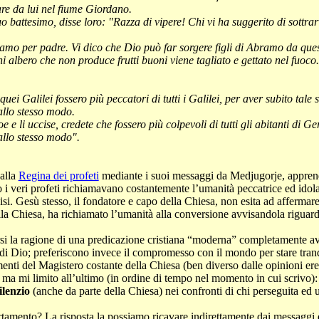
are da lui nel fiume Giordano.
o battesimo, disse loro: "Razza di vipere! Chi vi ha suggerito di sottrar
amo per padre. Vi dico che Dio può far sorgere figli di Abramo da quest
ni albero che non produce frutti buoni viene tagliato e gettato nel fuoco.
 quei
Galilei
fossero più peccatori di tutti i
Galilei
, per aver subito tale 
 allo stesso modo.
oe
e li uccise, credete che fossero più colpevoli di tutti gli abitanti di
 allo stesso modo".
alla
Regina dei profeti
mediante i suoi messaggi da
Medjugorje
, appren
o i veri profeti richiamavano costantemente l’umanità peccatrice ed idolat
ccisi. Gesù stesso, il fondatore e capo della Chiesa, non esita ad affermar
a Chiesa, ha richiamato l’umanità alla conversione avvisandola riguardo 
 la ragione di una predicazione cristiana “moderna” completamente avulsa
 di Dio; preferiscono invece il compromesso con il mondo per stare tranq
nti del Magistero costante della Chiesa (ben diverso dalle opinioni eret
, ma mi limito all’ultimo (in ordine di tempo nel momento in cui scrivo)
ilenzio
(anche da parte della Chiesa) nei confronti di chi perseguita ed u
tamento? La risposta la possiamo ricavare indirettamente dai messaggi