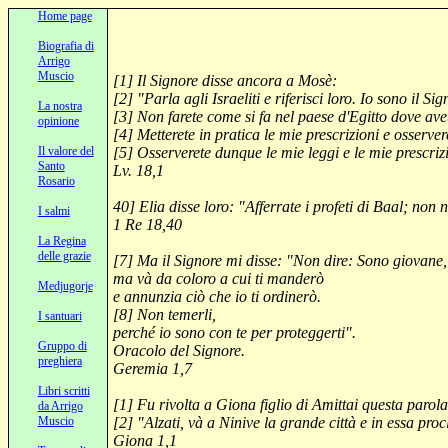
Home page
Biografia di
Arrigo
Muscio
[1
] Il Signore disse ancora a Mosè:
[2] "Parla agli Israeliti e riferisci loro. Io sono il Si
La nostra
[3
] Non farete come si fa nel paese d'Egitto dove avet
opinione
[4
] Metterete in pratica le mie prescrizioni e osserver
Il valore del
[5
] Osserverete dunque le mie leggi e le mie prescrizi
Santo
Lv
. 18,1
Rosario
40] Elia disse loro: "Afferrate i profeti di
Baal
; non n
I salmi
1 Re 18,40
La Regina
delle grazie
[7
] Ma il Signore mi disse: "Non dire: Sono giovane,
ma và da coloro a cui ti manderò
Medjugorje
e annunzia ciò che io ti ordinerò.
[8
] Non temerli,
I santuari
perché io sono con te per proteggerti".
Gruppo di
Oracolo del Signore.
preghiera
Geremia 1,7
Libri scritti
[1
] Fu rivolta a Giona figlio di
Amittai
questa parola
da Arrigo
Muscio
[2] "Alzati, và a Ninive la grande città e in essa proc
Giona 1,1