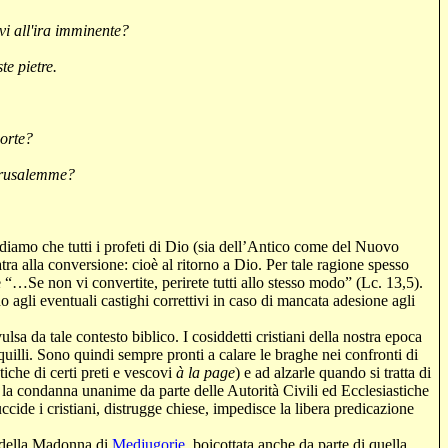
vi all'ira imminente?
e pietre.
sorte?
 Gerusalemme?
diamo che tutti i profeti di Dio (sia dell’Antico come del Nuovo
ra alla conversione: cioè al ritorno a Dio. Per tale ragione spesso
e “…Se non vi convertite, perirete tutti allo stesso modo” (
Lc
. 13,5).
agli eventuali castighi correttivi in caso di mancata adesione agli
 da tale contesto biblico. I cosiddetti cristiani della nostra epoca
uilli. Sono quindi sempre pronti a calare le braghe nei confronti di
iche di certi preti e vescovi
à la page
) e ad alzarle quando si tratta di
: la condanna unanime da parte delle Autorità Civili ed Ecclesiastiche
ccide i cristiani, distrugge chiese, impedisce la libera predicazione
 della Madonna di
Medjugorje
, boicottata anche da parte di quella