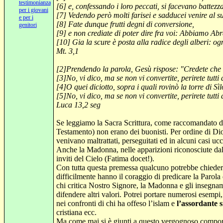
testimonianza
[6] e, confessando i loro peccati, si facevano battezz
per i giovani
[7
] Vedendo però molti farisei e
sadducei
venire al su
e per i
[8
] Fate dunque frutti degni di conversione,
genitori
[9] e non crediate di poter dire fra voi: Abbiamo Abr
[10
] Gia la scure è posta alla radice degli alberi: og
Mt. 3,1
[2
]Prendendo la parola, Gesù rispose: "Credete che
[3
]No, vi dico, ma se non vi convertite, perirete tutti
[4
]O quei diciotto, sopra i quali rovinò la torre di
Sìl
[5
]No, vi dico, ma se non vi convertite, perirete tutti
Luca 13,2
seg
Se leggiamo
la Sacra Scrittura
, come raccomandato d
Testamento) non erano dei
buonisti
. Per ordine di Di
venivano
maltrattati, perseguitati ed in alcuni casi u
Anche la Madonna, nelle apparizioni riconosciute dall
inviti del Cielo (Fatima
docet
!).
Con tutta questa premessa qualcuno potrebbe chiedersi
difficilmente hanno il coraggio di predicare la Parola
chi critica Nostro Signore, la Madonna e gli insegname
difendere altri valori. Potrei portare numerosi esempi
nei confronti di chi ha offeso l’islam e
l’assordante s
cristiana ecc.
Ma come mai si è giunti a questo vergognoso compor