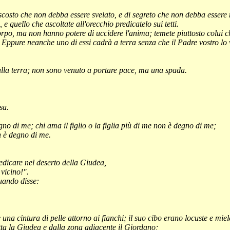
scosto che non debba essere svelato, e di segreto che non debba essere 
 e quello che ascoltate all'orecchio predicatelo sui tetti.
rpo, ma non hanno potere di uccidere l'anima; temete piuttosto colui che
o? Eppure neanche uno di
essi
cadrà a terra senza che il Padre vostro lo 
ulla terra; non sono venuto a portare pace, ma una spada.
sa.
o di me; chi ama il figlio o la figlia più di me non è degno di me;
n è degno di me.
edicare nel deserto della Giudea,
 vicino!".
quando disse:
una cintura di pelle attorno ai fianchi; il suo cibo erano locuste e miel
ta la Giudea e dalla zona adiacente il Giordano;