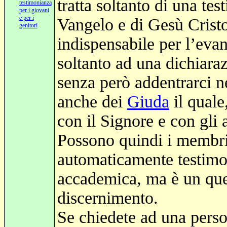
tratta soltanto di una te
testimonianza
per i giovani
e per i
Vangelo e di Gesù Crist
genitori
indispensabile per l’eva
soltanto ad una dichiara
senza però addentrarci n
anche dei
Giuda
il quale
con il Signore e con gli a
Possono quindi i membri 
automaticamente testimo
accademica, ma è un ques
discernimento.
Se chiedete ad una perso