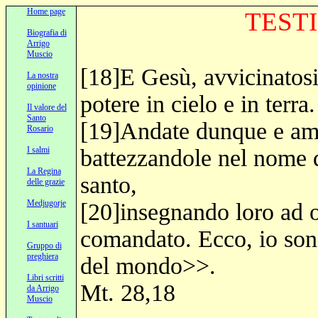
Home page
TESTI
Biografia di
Arrigo
Muscio
[18]E Gesù, avvicinatosi
La nostra
opinione
potere in cielo e in terra.
Il valore del
Santo
[19]Andate dunque e amma
Rosario
I salmi
battezzandole nel nome de
La Regina
santo,
delle grazie
Medjugorje
[20]insegnando loro ad o
I santuari
comandato. Ecco, io sono 
Gruppo di
preghiera
del mondo>>.
Libri scritti
Mt. 28,18
da Arrigo
Muscio