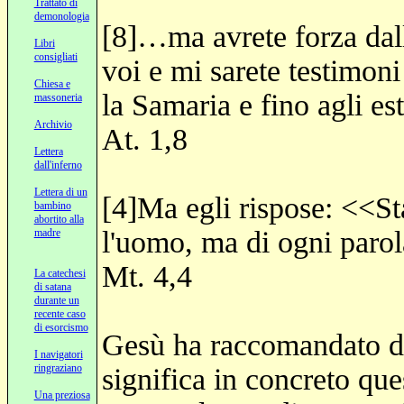
Trattato di
demonologia
[8]…ma avrete forza dall
Libri
consigliati
voi e mi sarete testimon
Chiesa e
la Samaria e fino agli es
massoneria
Archivio
At. 1,8
Lettera
dall'inferno
Lettera di un
[4]Ma egli rispose: <<St
bambino
abortito alla
l'uomo, ma di ogni parol
madre
Mt. 4,4
La catechesi
di satana
durante un
recente caso
di esorcismo
Gesù ha raccomandato d’
I navigatori
ringraziano
significa in concreto qu
Una preziosa