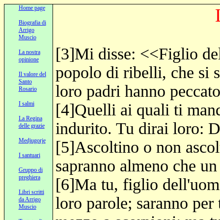
Home page
Biografia di
Arrigo
Muscio
[3]Mi disse: <<Figlio del
La nostra
opinione
popolo di ribelli, che si 
Il valore del
Santo
loro padri hanno peccato
Rosario
I salmi
[4]Quelli ai quali ti man
La Regina
indurito. Tu dirai loro: 
delle grazie
Medjugorje
[5]Ascoltino o non ascol
I santuari
sapranno almeno che un p
Gruppo di
preghiera
[6]Ma tu, figlio dell'uo
Libri scritti
loro parole; saranno per 
da Arrigo
Muscio