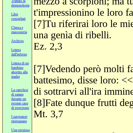
mezzo a scorpioni; ma tu
Trattato di
demonologia
t'impressionino le loro fa
Libri
consigliati
[7]Tu riferirai loro le m
Chiesa e
una genìa di ribelli.
massoneria
Archivio
Ez. 2,3
Lettera
dall'inferno
Lettera di un
[7]Vedendo però molti fa
bambino
abortito alla
madre
battesimo, disse loro: <
di sottrarvi all'ira immin
La catechesi
di satana
durante un
[8]Fate dunque frutti deg
recente caso
di esorcismo
Mt. 3,7
I navigatori
ringraziano
Una preziosa