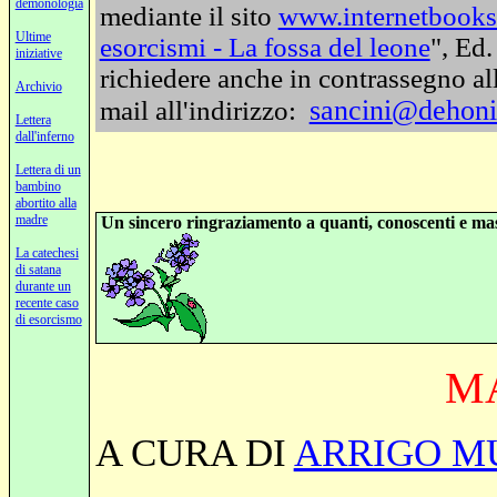
demonologia
mediante
il sito
www.internetbooks
Ultime
esorcismi - La fossa del leone
", Ed
iniziative
richiedere anche in contrassegno al
Archivio
sancini@dehoni
mail all'indirizzo:
Lettera
dall'inferno
Lettera di un
bambino
abortito alla
madre
Un sincero ringraziamento a quanti, conoscenti e mas
La catechesi
di satana
durante un
recente caso
di esorcismo
M
A CURA DI
ARRIGO M