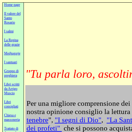
Home page
Il valore del
Santo
Rosario
I salmi
La Regina
delle grazie
Medjugorje
I santuari
"Tu parla loro, ascolti
Gruppo di
preghiera
Libri scritti
da Arrigo
Muscio
Per una migliore comprensione dei c
Libri
consigliati
nostra opinione consiglio la lettura 
Chiesa e
tenebre
",
"I segni di Dio"
,
"La Sant
massoneria
dei profeti"
che si possono acquista
Trattato di