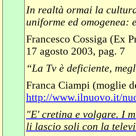
In realtà ormai la cultur
uniforme ed omogenea: ed 
Francesco Cossiga (Ex Pr
17 agosto 2003, pag. 7
“La Tv è deficiente, meg
Franca Ciampi (moglie de
http://www.iln
uovo.it/nu
"E' cretina e volgare. I m
li lascio soli con la telev